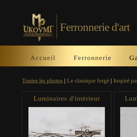
Ferronnerie d'art
Accueil
Ferronnerie
Ga
Toutes les photos
|
Le classique forgé
|
Inspiré pa
Luminaires d'intérieur
Lumi