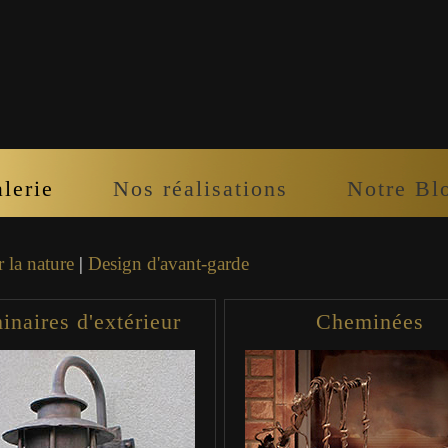
lerie
Nos réalisations
Notre Bl
r la nature
|
Design d'avant-garde
naires d'extérieur
Cheminées